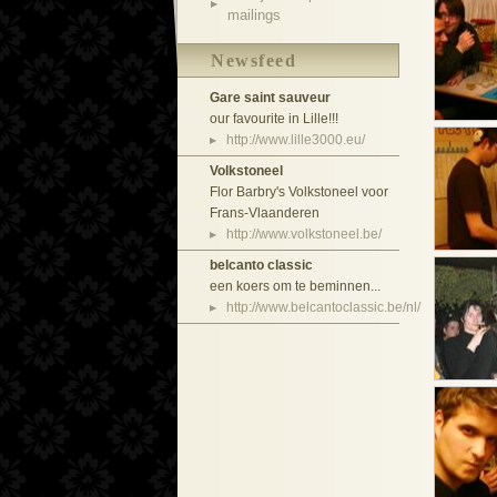
mailings
Newsfeed
Gare saint sauveur
our favourite in Lille!!!
http://www.lille3000.eu/
Volkstoneel
Flor Barbry's Volkstoneel voor
Frans-Vlaanderen
http://www.volkstoneel.be/
belcanto classic
een koers om te beminnen...
http://www.belcantoclassic.be/nl/