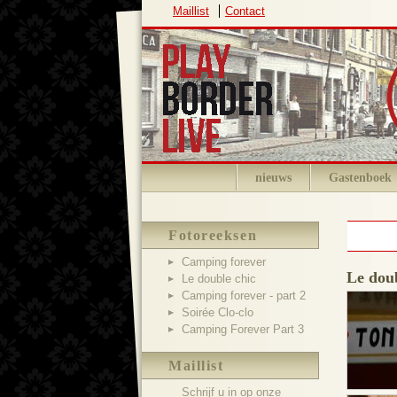
Maillist
Contact
nieuws
Gastenboek
Fotoreeksen
Camping forever
Le doub
Le double chic
Camping forever - part 2
Soirée Clo-clo
Camping Forever Part 3
Maillist
Schrijf u in op onze